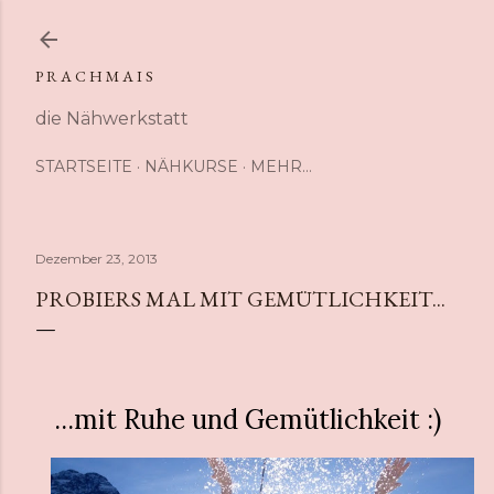
Direkt zum Hauptbereich
P R A C H M A I S
die Nähwerkstatt
STARTSEITE
NÄHKURSE
MEHR…
Dezember 23, 2013
PROBIERS MAL MIT GEMÜTLICHKEIT...
...mit Ruhe und Gemütlichkeit :)