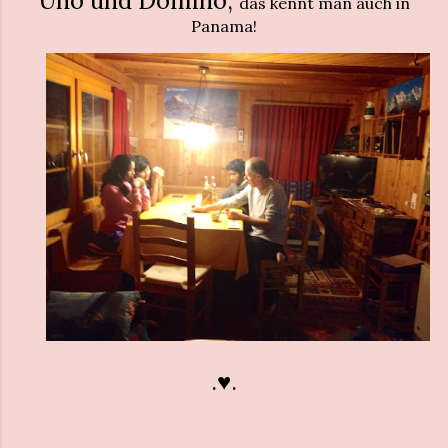
Uno und Domino,
das kennt man auch in
Panama!
.♥︎.