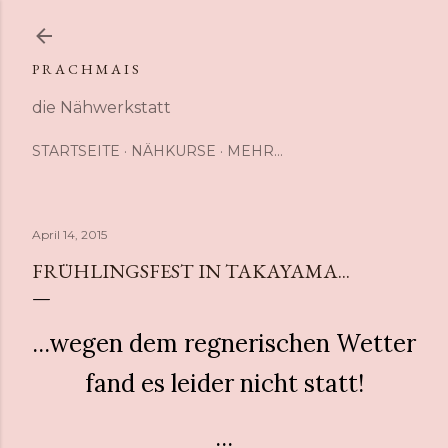
Direkt zum Hauptbereich
P R A C H M A I S
die Nähwerkstatt
STARTSEITE
NÄHKURSE
MEHR…
April 14, 2015
FRÜHLINGSFEST IN TAKAYAMA...
...wegen dem regnerischen Wetter
fand es leider nicht statt!
...